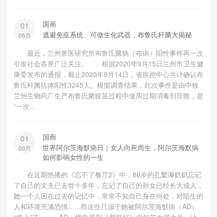
国画
01
逃避免疫系统、可做生化武器，布鲁氏杆菌大揭秘
06月
最近，兰州兽医研究所布鲁氏菌病（布病）阳性事件再一次
引发社会各界广泛关注。 根据2020年9月15日兰州市卫生健
康委发布的通报，截止2020年9月14日，省疾控中心共计确认布
鲁氏杆菌抗体阳性3245人。根据调查结果，此次事件是由中牧
兰州生物药厂生产布鲁氏菌疫苗过程中使用过期消毒剂导致，是
“一次...
国画
01
世界阿尔茨海默病日｜女人向死而生，阿尔茨海默病
06月
如何影响女性的一生
在近期热播的《忘不了餐厅2》中，80岁的孔繁漪奶奶忘记
了自己的丈夫已去世十多年，忘记了自己的孙女已经长大成人，
她一个人困在过去的记忆中，常常不知自己身在何处，对陌生的
人和环境充满恐惧…...而这些只源于她被阿尔茨海默病（AD）