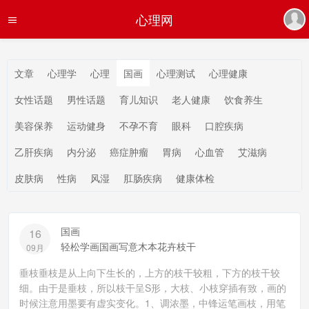
心理网
文章
心理学
心理
国画
心理测试
心理健康
女性话题
男性话题
育儿知识
老人健康
饮食养生
美容保养
运动健身
不孕不育
眼科
口腔疾病
乙肝疾病
内分泌
癌症肿瘤
胃病
心血管
艾滋病
皮肤病
性病
风湿
肛肠疾病
健康体检
国画
16
轻松学画国画写意木本花卉枝干
09月
垂枝垂枝是从上向下生长的，上方的枝干较粗，下方的枝干较
细。由于是垂枝，所以枝干呈S形，大枝、小枝穿插有致，画的
时候注意用墨要有虚实变化。1、调浓墨，中锋运笔画枝，用笔