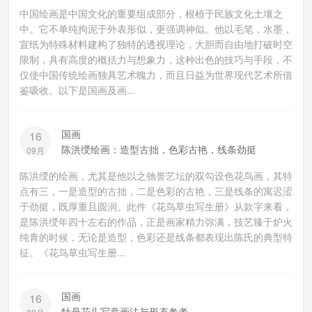
中国绘画是中国文化的重要组成部分，根植于民族文化土壤之
中。它不单纯拘泥于外表形似，更强调神似。他以毛笔，水墨，
宣纸为特殊材料建构了独特的透视理论，大胆而自由地打破时空
限制，具有高度的概括力与想象力，这种出色的技巧与手段，不
仅使中国传统绘画独具艺术魄力，而且日益为世界现代艺术所借
鉴吸收。以下是国画及画...
国画
16
陈洪绶绘画：造型古拙，色彩古艳，线条劲挺
09月
陈洪绶的绘画，尤其是他以之驰誉艺坛的双勾设色花鸟画，其特
点有三，一是造型的古拙，二是色彩的古艳，三是线条的寓迟涩
于劲挺，既厚重且圆润。此件《花鸟草虫写生册》从款字来看，
是陈洪绶年四十左右的作品，正是画家精力弥满，技艺臻于炉火
纯青的时候，无论是造型，色彩还是线条都表现出陈氏的典型特
征。《花鸟草虫写生册...
国画
16
牡丹花头写意画法与形态参考