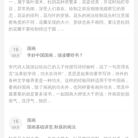
一，属于落叶灌木。杜鹃花种类繁多，花姿优美，开花时灿烂夺
目，异常热闹，深受人们喜欢。绘制之前应细致地观察它的形
态，花朵的排列，花与叶的穿插。花头的画法绘制花头时注意观
察角度的不同，花瓣呈现的大小、形状也各不相同。要注意杜鹃
的花瓣不要绘制得过于圆，...
国画
16
学好中国国画，须读哪些书？
09月
宋代诗人陆游以给自己的儿子传授写诗经验时，说了一句至理名
言“汝果欲学诗，功夫在诗外”，意思是如果你要学写诗，诗外的
各种文学修养更是一种功夫。这样的经验同样适用于学中国画，
要画好国画，除了画画的功夫外，也同样要有画外功夫，而其中
最重要的就是要多读书，一如国画大师张大千所说：作画若欲脱
俗气，洗浮气，除匠...
国画
16
国画基础讲堂,秋葵的画法
09月