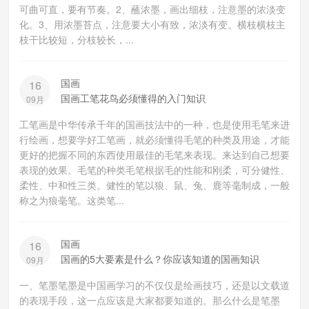
可曲可直，要有节奏。2、蘸浓墨，画出细枝，注意墨的浓淡变
化。3、用浓墨苔点，注意要大小有致，浓淡有变。横枝横枝主
枝干比较短，分枝较长，...
国画
16
国画工笔花鸟必须懂得的入门知识
09月
工笔画是中华传承千年的国画技法中的一种，也是使用毛笔来进
行绘画，想要学好工笔画，就必须懂得毛笔的种类及用途，才能
更好的把握不同的东西使用最佳的毛笔来表现。来达到自己想要
表现的效果。毛笔的种类毛笔根据毛的性能和刚柔，可分健性、
柔性、中和性三类。健性的笔以狼、鼠、兔、鹿等毫制成，一般
称之为狼毫笔。这类笔...
国画
16
国画的5大要素是什么？你应该知道的国画知识
09月
一、笔墨笔墨是中国画学习的不仅仅是绘画技巧，还是以文载道
的表现手段，这一点应该是大家都要知道的。那么什么是笔墨