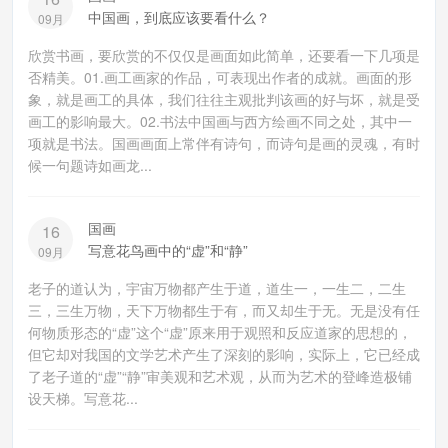
中国画，到底应该要看什么？
09月
欣赏书画，要欣赏的不仅仅是画面如此简单，还要看一下几项是
否精美。01.画工画家的作品，可表现出作者的成就。画面的形
象，就是画工的具体，我们往往主观批判该画的好与坏，就是受
画工的影响最大。02.书法中国画与西方绘画不同之处，其中一
项就是书法。国画画面上常伴有诗句，而诗句是画的灵魂，有时
候一句题诗如画龙...
国画
16
写意花鸟画中的“虚”和“静”
09月
老子的道认为，宇宙万物都产生于道，道生一，一生二，二生
三，三生万物，天下万物都生于有，而又却生于无。无是没有任
何物质形态的“虚”这个“虚”原来用于观照和反应道家的思想的，
但它却对我国的文学艺术产生了深刻的影响，实际上，它已经成
了老子道的“虚”“静”审美观和艺术观，从而为艺术的登峰造极铺
设天梯。写意花...