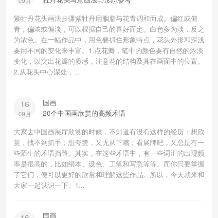
09月
紫牡丹花头画法步骤紫牡丹用胭脂与花青调和而成。偏红或偏
青，偏浓或偏淡，可以根据自己的喜好而定。白色多为淡，反之
为浓色。在一幅作品中，用色要抓住形象特点，花头外形和深浅
要用不同的变化来丰富。1.点花瓣，笔中的颜色要有自然的浓淡
变化，以突出花瓣的质感，注意花的结构及其在画面中的位置。
2.从花头中心深处，...
国画
16
20个中国画欣赏的高频术语
09月
大家去中国画展厅欣赏的时候，不知道有没有这样的经历：想欣
赏，找不到抓手；想夸赞，又无从下嘴；看展牌吧，又总是有一
些陌生的术语挡路。其实，在这些术语中，有一些词汇的出现频
率是很高的，比如绢本、设色、工笔和写意等等。而你只要掌握
了它们，便可以更好的欣赏和理解这些作品。所以，今天就来和
大家一起认识一下。1...
国画
16