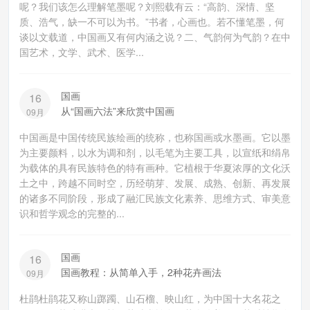
呢？我们该怎么理解笔墨呢？刘熙载有云：“高韵、深情、坚
质、浩气，缺一不可以为书。”书者，心画也。若不懂笔墨，何
谈以文载道，中国画又有何内涵之说？二、气韵何为气韵？在中
国艺术，文学、武术、医学...
国画
16
从“国画六法”来欣赏中国画
09月
中国画是中国传统民族绘画的统称，也称国画或水墨画。它以墨
为主要颜料，以水为调和剂，以毛笔为主要工具，以宣纸和绢帛
为载体的具有民族特色的特有画种。它植根于华夏浓厚的文化沃
土之中，跨越不同时空，历经萌芽、发展、成熟、创新、再发展
的诸多不同阶段，形成了融汇民族文化素养、思维方式、审美意
识和哲学观念的完整的...
国画
16
国画教程：从简单入手，2种花卉画法
09月
杜鹃杜鹃花又称山踯躅、山石榴、映山红，为中国十大名花之