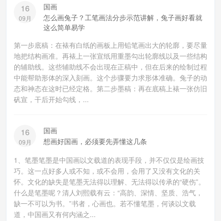
国画
16
怎么画兔子？工笔画法分步示范讲解，兔子画好看就
09月
这么简单易学
第一步底稿：在裱有白纸的画板上用铅笔画出大的轮廓，要尽量
地把结构画准。再裱上一张宣纸用重墨勾出轮廓线以及一些结构
的辅助线。这些辅助线不会出现在正稿中，但在后来的绘制过程
中能帮助形体的深入刻画。这个步骤要力求形体准确。兔子的动
态和神态在这时已经定格。第二步墨稿：再在底稿上裱一张仿旧
矾宣，干后开始勾线，...
国画
16
想画好国画，必须要先弄懂这几条
09月
1、笔墨笔墨是中国画以文载道的表现手段，并不仅仅是绘画技
巧。这一点好多人或不知，或不会用，会用了又没有文化的关
怀。文化的缺失是笔墨无法得以理解、无法得以传承的“硬伤”。
什么是笔墨呢？清人刘熙载有云：“高韵、深情、坚质、浩气，
缺一不可以为书。”书者，心画也。若不懂笔墨，何谈以文载
道，中国画又有何内涵之...