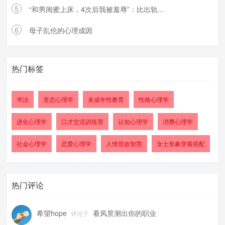
5
“和男闺蜜上床，4次后我被羞辱”：比出轨...
6
母子乱伦的心理成因
热门标签
书法
变态心理学
未成年性教育
性格心理学
进化心理学
口才交流训练营
认知心理学
消费心理学
社会心理学
恋爱心理学
人情世故智慧
女士形象穿着搭配
热门评论
希望hope
看风景测出你的职业
评论于