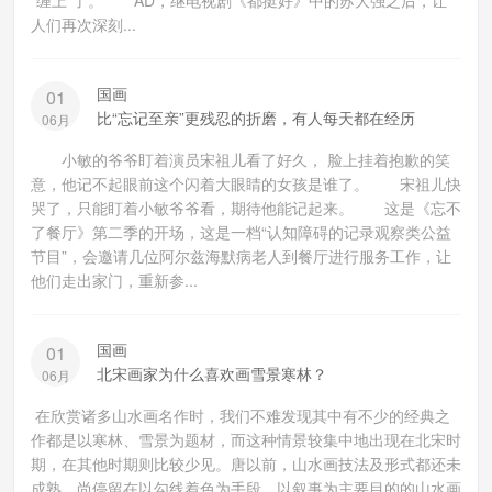
“缠上”了。 AD，继电视剧《都挺好》中的苏大强之后，让
人们再次深刻...
国画
01
比“忘记至亲”更残忍的折磨，有人每天都在经历
06月
小敏的爷爷盯着演员宋祖儿看了好久， 脸上挂着抱歉的笑
意，他记不起眼前这个闪着大眼睛的女孩是谁了。 宋祖儿快
哭了，只能盯着小敏爷爷看，期待他能记起来。 这是《忘不
了餐厅》第二季的开场，这是一档“认知障碍的记录观察类公益
节目”，会邀请几位阿尔兹海默病老人到餐厅进行服务工作，让
他们走出家门，重新参...
国画
01
北宋画家为什么喜欢画雪景寒林？
06月
在欣赏诸多山水画名作时，我们不难发现其中有不少的经典之
作都是以寒林、雪景为题材，而这种情景较集中地出现在北宋时
期，在其他时期则比较少见。唐以前，山水画技法及形式都还未
成熟，尚停留在以勾线着色为手段，以叙事为主要目的的山水画