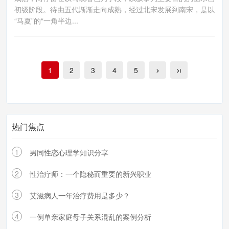
初级阶段。待由五代渐渐走向成熟，经过北宋发展到南宋，是以
“马夏”的“一角半边...
1
2
3
4
5
热门焦点
1
男同性恋心理学知识分享
2
性治疗师：一个隐秘而重要的新兴职业
3
艾滋病人一年治疗费用是多少？
4
一例单亲家庭母子关系混乱的案例分析