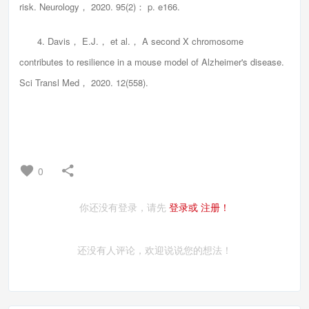
risk. Neurology， 2020. 95(2)： p. e166.
4. Davis， E.J.， et al.， A second X chromosome
contributes to resilience in a mouse model of Alzheimer's disease.
Sci Transl Med， 2020. 12(558).
0
你还没有登录，请先
登录或
注册！
还没有人评论，欢迎说说您的想法！