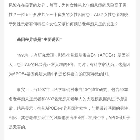
风险存在显著的差异，然而，为何女性患老年痴呆症的风险高于男
性？一位五十多岁甚至三十多岁的女性因何患上AD？女性患者相较
于男性患者有何特征？女性又该如何预防老年痴呆症的发生？
基因差异或是“主要诱因”
1993年，有研究发现，那些携带载脂蛋白E4（APOE4）基因的
人，患上AD的风险是正常人群的4倍。同时，有科学家认为，这是因
为APOE4基因促进大脑中β-淀粉样蛋白的沉淀导致的[1]。
事实上，当1997年，科学家们对来自40个独立研究、包含5930
名老年痴呆症患者和8607名无痴呆老年人的大规模数据集进行梳理
后，结果显示，携带APOE4变异基因的女性，与携带该基因的男性
相比，其患老年痴呆症的风险也要高出4倍，在男性中，APOE4几乎
是无害的。