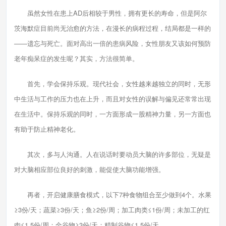
虽然女性在患上AD后相较于男性，拥有更长的寿命，但是阿尔
茨海默症目前尚无治愈的方法，在漫长的病程过程，结局都是一样的
——遗忘与死亡。面对高出一倍的患病风险，女性朋友又该如何预防
老年痴呆症的发生呢？其实，方法很简单。
首先，学会保持乐观。现代社会，女性越来越独立的同时，无形
中生活与工作的压力也在上升，而且对女性的误解与偏见还常常出现
在生活中。保持乐观的同时，一方面形成一股精神力量，另一方面也
有助于防止精神老化。
其次，多与人沟通。人在说话时要动员大脑的许多部位，无疑是
对大脑相应部位良好的刺激，能促使大脑功能增强。
再者，开启健康膳食模式，以下7种食物组合至少做到4个。水果
≥3份/天；蔬菜≥3份/天；鱼≥2份/周；加工肉类≤1份/周；未加工的红
肉≤1.5份/周；全谷物≥3份/天；精制谷物≤1.5份/天。