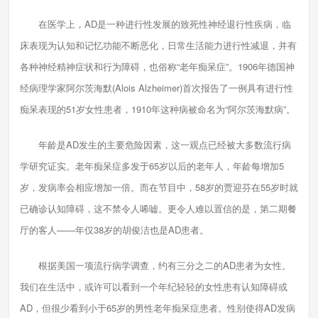
在医学上，AD是一种进行性发展的致死性神经退行性疾病，临
床表现为认知和记忆功能不断恶化，日常生活能力进行性减退，并有
各种神经精神症状和行为障碍，也俗称“老年痴呆症”。1906年德国神
经病理学家阿尔茨海默(Alois Alzheimer)首次报告了一例具有进行性
痴呆表现的51岁女性患者，1910年这种病被命名为“阿尔茨海默病”。
年龄是AD发生的主要危险因素，这一观点已经被大多数流行病
学研究证实。老年痴呆症多发于65岁以后的老年人，年龄每增加5
岁，发病率会相应增加一倍。而在节目中，58岁的贾迎芬在55岁时就
已确诊认知障碍，这不禁令人唏嘘。更令人难以置信的是，第二期餐
厅的客人——年仅38岁的胡俊洁也是AD患者。
根据美国一项流行病学调查，约有三分之二的AD患者为女性。
我们在生活中，或许可以看到一个年纪轻轻的女性患有认知障碍或
AD，但很少看到小于65岁的男性老年痴呆症患者。性别使得AD发病