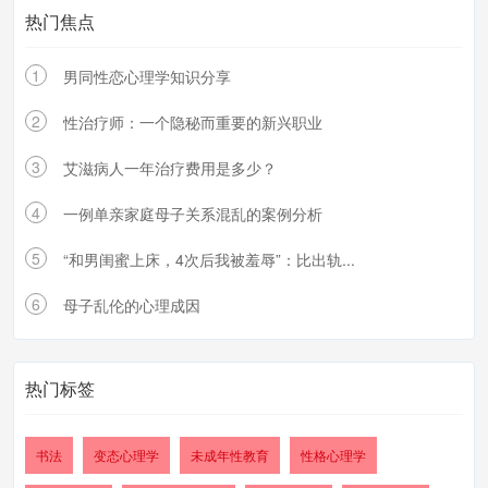
热门焦点
1
男同性恋心理学知识分享
2
性治疗师：一个隐秘而重要的新兴职业
3
艾滋病人一年治疗费用是多少？
4
一例单亲家庭母子关系混乱的案例分析
5
“和男闺蜜上床，4次后我被羞辱”：比出轨...
6
母子乱伦的心理成因
热门标签
书法
变态心理学
未成年性教育
性格心理学