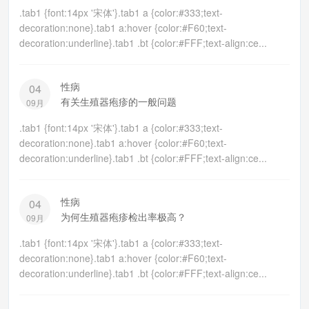
.tab1 {font:14px '宋体'}.tab1 a {color:#333;text-
decoration:none}.tab1 a:hover {color:#F60;text-
decoration:underline}.tab1 .bt {color:#FFF;text-align:ce...
性病
04
有关生殖器疱疹的一般问题
09月
.tab1 {font:14px '宋体'}.tab1 a {color:#333;text-
decoration:none}.tab1 a:hover {color:#F60;text-
decoration:underline}.tab1 .bt {color:#FFF;text-align:ce...
性病
04
为何生殖器疱疹检出率极高？
09月
.tab1 {font:14px '宋体'}.tab1 a {color:#333;text-
decoration:none}.tab1 a:hover {color:#F60;text-
decoration:underline}.tab1 .bt {color:#FFF;text-align:ce...