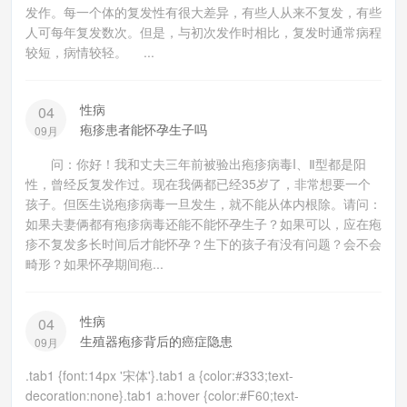
发作。每一个体的复发性有很大差异，有些人从来不复发，有些
人可每年复发数次。但是，与初次发作时相比，复发时通常病程
较短，病情较轻。 ...
性病
04
疱疹患者能怀孕生子吗
09月
问：你好！我和丈夫三年前被验出疱疹病毒I、Ⅱ型都是阳
性，曾经反复发作过。现在我俩都已经35岁了，非常想要一个
孩子。但医生说疱疹病毒一旦发生，就不能从体内根除。请问：
如果夫妻俩都有疱疹病毒还能不能怀孕生子？如果可以，应在疱
疹不复发多长时间后才能怀孕？生下的孩子有没有问题？会不会
畸形？如果怀孕期间疱...
性病
04
生殖器疱疹背后的癌症隐患
09月
.tab1 {font:14px '宋体'}.tab1 a {color:#333;text-
decoration:none}.tab1 a:hover {color:#F60;text-