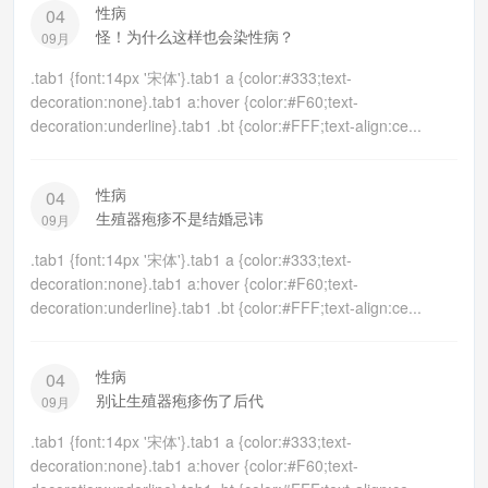
性病
04
怪！为什么这样也会染性病？
09月
.tab1 {font:14px '宋体'}.tab1 a {color:#333;text-
decoration:none}.tab1 a:hover {color:#F60;text-
decoration:underline}.tab1 .bt {color:#FFF;text-align:ce...
性病
04
生殖器疱疹不是结婚忌讳
09月
.tab1 {font:14px '宋体'}.tab1 a {color:#333;text-
decoration:none}.tab1 a:hover {color:#F60;text-
decoration:underline}.tab1 .bt {color:#FFF;text-align:ce...
性病
04
别让生殖器疱疹伤了后代
09月
.tab1 {font:14px '宋体'}.tab1 a {color:#333;text-
decoration:none}.tab1 a:hover {color:#F60;text-