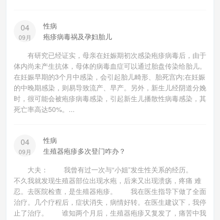
性病
04
疱疹病毒祸及孕妇胎儿
09月
有研究已经证实，母亲在妊娠期初次感染疱疹病毒后，由于
体内尚未产生抗体，母体的病毒血症可以通过胎盘传染给胎儿。
在妊娠早期的3个月中感染，会引起胎儿畸形、胎死宫内;在妊娠
的中晚期感染，则易导致流产、早产。另外，新生儿经阴道分娩
时，很可能会被疱疹病毒感染，引起新生儿播散性病毒感染，其
死亡率高达50%。...
性病
04
生殖器疱疹多次登门咋办？
09月
大夫： 我曾有过一次与“小姐”发生性关系的经历。
不久我就发现生殖器部位出现水疱，后来又出现溃疡，疼痛 难
忍。去医院检查，是生殖器疱疹。 我在医生指导下做了全面
治疗。几个疗程后，症状消失，病情好转。在医生建议下，我停
止了治疗。 谁知两个月后，生殖器疱疹又复发了，痛苦中我