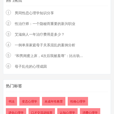
1
男同性恋心理学知识分享
2
性治疗师：一个隐秘而重要的新兴职业
3
艾滋病人一年治疗费用是多少？
4
一例单亲家庭母子关系混乱的案例分析
5
“和男闺蜜上床，4次后我被羞辱”：比出轨...
6
母子乱伦的心理成因
热门标签
书法
变态心理学
未成年性教育
性格心理学
进化心理学
口才交流训练营
认知心理学
消费心理学