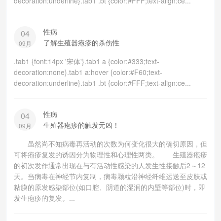
decoration:underline}.tab1 .bt {color:#FFF;text-align:ce...
性病
04
了解生殖器疱疹的杀伤性
09月
.tab1 {font:14px '宋体'}.tab1 a {color:#333;text-
decoration:none}.tab1 a:hover {color:#F60;text-
decoration:underline}.tab1 .bt {color:#FFF;text-align:ce...
性病
04
生殖器疱疹的触发元凶！
09月
虽然尚不知病毒再活动的次数为何变化很大的确切原因，但
可将疱疹复发的诱因分为物理性和心理性两类。 生殖器疱疹
的初次发作通常出现在与有活动性感染的人发生性接触后2～12
天。当病毒在神经节内复制，病毒颗粒沿神经纤维运送至皮肤或
粘膜的原发感染部位(如口腔、阴道的湿润的内壁等部位)时，即
发生疱疹的复发。...