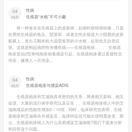
性病
04
生殖器“水疱”不可小觑
09月
有一种发生在生殖器上的皮肤病，起病时病情很轻微，只是
在男性生殖器的龟头、阴茎部，或者女性生殖器大小阴唇的皮肤
黏膜上，发出几颗米粒大晶莹发亮的小水疱，起初也无自觉症
状。这就是刚起病的性传播疾病——生殖器疱疹。 生殖器
疱疹是由2型单纯疱疹病毒感染引起。生殖器疱疹通过直接性交
传染，健康人一旦传染...
性病
04
生殖器疱疹与感染ADIS
09月
生殖器疱疹和艾滋病具有密切的关系，两者相互影响，相互
促进。大量的流行病学研究以及证实，、生殖器疱疹病人中的艾
滋病感染的危险性增加2～10倍 . 同时，临床研究也表明，生殖
器疱疹和艾滋病合并感染后，临床特征也可能出现明显改变。那
么，生殖器疱疹病人为什么容易感染艾滋病呢?我们下面来分析
和回答这个问题...