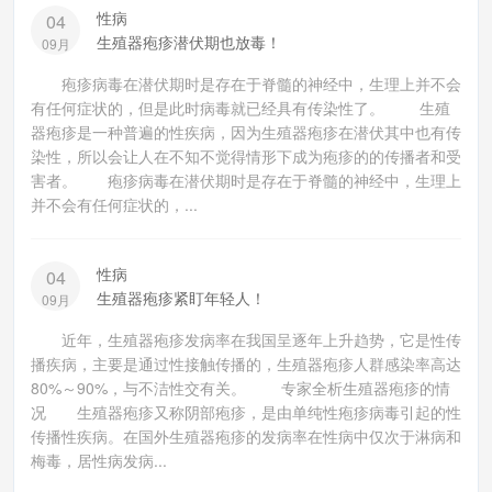
性病
04
生殖器疱疹潜伏期也放毒！
09月
疱疹病毒在潜伏期时是存在于脊髓的神经中，生理上并不会
有任何症状的，但是此时病毒就已经具有传染性了。 生殖
器疱疹是一种普遍的性疾病，因为生殖器疱疹在潜伏其中也有传
染性，所以会让人在不知不觉得情形下成为疱疹的的传播者和受
害者。 疱疹病毒在潜伏期时是存在于脊髓的神经中，生理上
并不会有任何症状的，...
性病
04
生殖器疱疹紧盯年轻人！
09月
近年，生殖器疱疹发病率在我国呈逐年上升趋势，它是性传
播疾病，主要是通过性接触传播的，生殖器疱疹人群感染率高达
80%～90%，与不洁性交有关。 专家全析生殖器疱疹的情
况 生殖器疱疹又称阴部疱疹，是由单纯性疱疹病毒引起的性
传播性疾病。在国外生殖器疱疹的发病率在性病中仅次于淋病和
梅毒，居性病发病...