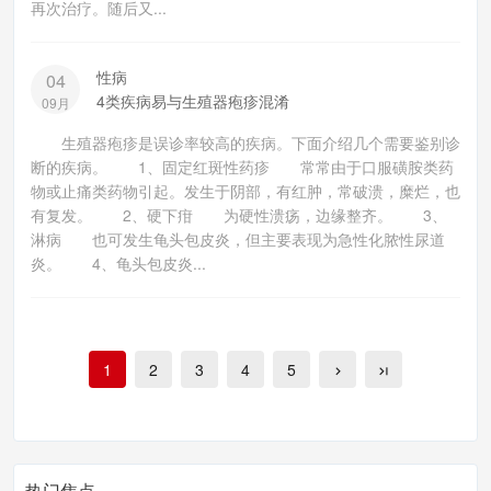
再次治疗。随后又...
性病
04
4类疾病易与生殖器疱疹混淆
09月
生殖器疱疹是误诊率较高的疾病。下面介绍几个需要鉴别诊
断的疾病。 1、固定红斑性药疹 常常由于口服磺胺类药
物或止痛类药物引起。发生于阴部，有红肿，常破溃，糜烂，也
有复发。 2、硬下疳 为硬性溃疡，边缘整齐。 3、
淋病 也可发生龟头包皮炎，但主要表现为急性化脓性尿道
炎。 4、龟头包皮炎...
1
2
3
4
5
热门焦点