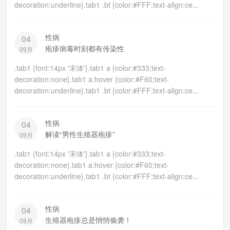
decoration:underline}.tab1 .bt {color:#FFF;text-align:ce...
性病
04
疱疹病毒时刻都有传染性
09月
.tab1 {font:14px '宋体'}.tab1 a {color:#333;text-
decoration:none}.tab1 a:hover {color:#F60;text-
decoration:underline}.tab1 .bt {color:#FFF;text-align:ce...
性病
04
解读“男性生殖器疱疹”
09月
.tab1 {font:14px '宋体'}.tab1 a {color:#333;text-
decoration:none}.tab1 a:hover {color:#F60;text-
decoration:underline}.tab1 .bt {color:#FFF;text-align:ce...
性病
04
生殖器疱疹总是悄悄偷袭！
09月