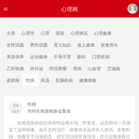
心理网
文章
心理学
心理
国画
心理测试
心理健康
女性话题
男性话题
育儿知识
老人健康
饮食养生
美容保养
运动健身
不孕不育
眼科
口腔疾病
乙肝疾病
内分泌
癌症肿瘤
胃病
心血管
艾滋病
皮肤病
性病
风湿
肛肠疾病
健康体检
性病
04
为何生殖器疱疹会复发
09月
生殖器疱疹的症状有时会再出现，即复发。这是因为一旦感
染了这种病毒，如不及时治疗，病毒将永远存在人体内。多数时
间，病毒呈不活动状态，但它可以经常再活动，并引起疱疹再次