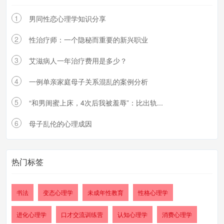
1
男同性恋心理学知识分享
2
性治疗师：一个隐秘而重要的新兴职业
3
艾滋病人一年治疗费用是多少？
4
一例单亲家庭母子关系混乱的案例分析
5
“和男闺蜜上床，4次后我被羞辱”：比出轨...
6
母子乱伦的心理成因
热门标签
书法
变态心理学
未成年性教育
性格心理学
进化心理学
口才交流训练营
认知心理学
消费心理学