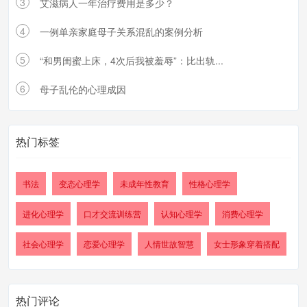
3
艾滋病人一年治疗费用是多少？
4
一例单亲家庭母子关系混乱的案例分析
5
“和男闺蜜上床，4次后我被羞辱”：比出轨...
6
母子乱伦的心理成因
热门标签
书法
变态心理学
未成年性教育
性格心理学
进化心理学
口才交流训练营
认知心理学
消费心理学
社会心理学
恋爱心理学
人情世故智慧
女士形象穿着搭配
热门评论