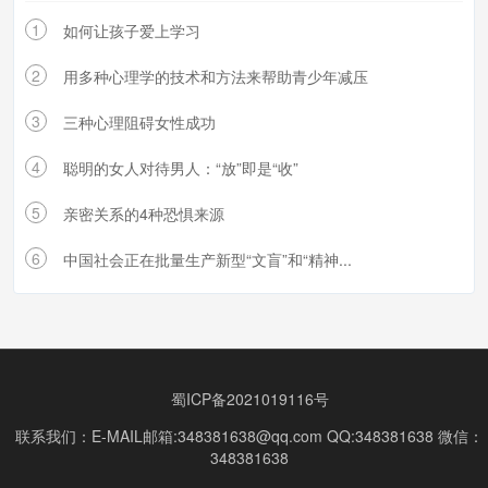
1
如何让孩子爱上学习
2
用多种心理学的技术和方法来帮助青少年减压
3
三种心理阻碍女性成功
4
聪明的女人对待男人：“放”即是“收”
5
亲密关系的4种恐惧来源
6
中国社会正在批量生产新型“文盲”和“精神...
蜀ICP备2021019116号
联系我们：E-MAIL邮箱:348381638@qq.com QQ:348381638 微信：
348381638