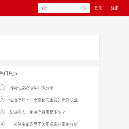
登录
注册
热门焦点
1
男同性恋心理学知识分享
2
性治疗师：一个隐秘而重要的新兴职业
3
艾滋病人一年治疗费用是多少？
4
一例单亲家庭母子关系混乱的案例分析