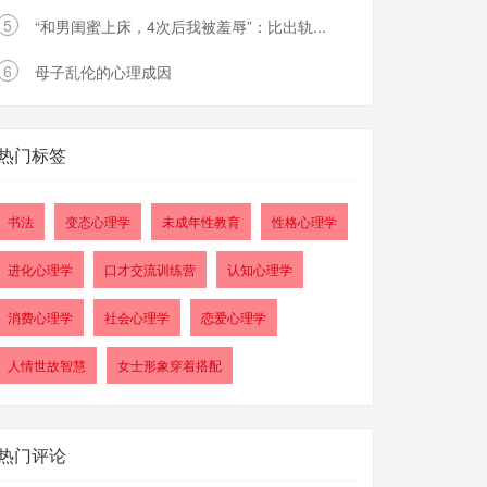
5
“和男闺蜜上床，4次后我被羞辱”：比出轨...
6
母子乱伦的心理成因
热门标签
书法
变态心理学
未成年性教育
性格心理学
进化心理学
口才交流训练营
认知心理学
消费心理学
社会心理学
恋爱心理学
人情世故智慧
女士形象穿着搭配
热门评论