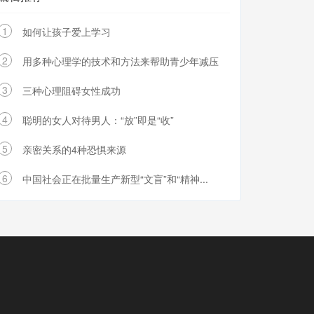
1
如何让孩子爱上学习
2
用多种心理学的技术和方法来帮助青少年减压
3
三种心理阻碍女性成功
4
聪明的女人对待男人：“放”即是“收”
5
亲密关系的4种恐惧来源
6
中国社会正在批量生产新型“文盲”和“精神...