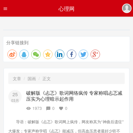
心理网
分享链接到
文章
国画
正文
破解版《忐忑》歌词网络疯传 专家称唱忐忑减
25
压实为心理暗示起作用
03月
1973
0
0
导语：破解版《忐忑》歌词网上疯传，网友称其为“神曲后遗症”
大爆发；专家声称学唱《忐忑》能减压，但
高血压
患者最好少听不