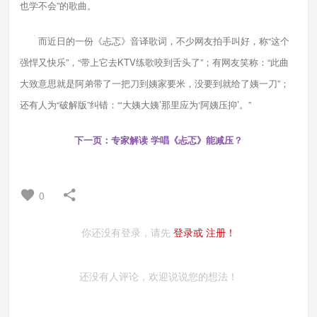
也学不会”的歌曲。
而近日的一份《忐忑》音译歌词，不少网友拍手叫好，称“这个
强悍又快乐”，“带上它去KTV练歌咬到舌头了”；有网友笑称：“此曲
大致意思就是阿弟带了一把刀到姨家要米，没要到就给了姨一刀”；
还有人为“破解版”纠错：“‘大姨大姨’那里应为‘阿姨压抑’。”
下一页：专家解读 学唱《忐忑》能减压？
0
你还没有登录，请先
登录或
注册！
还没有人评论，欢迎说说您的想法！