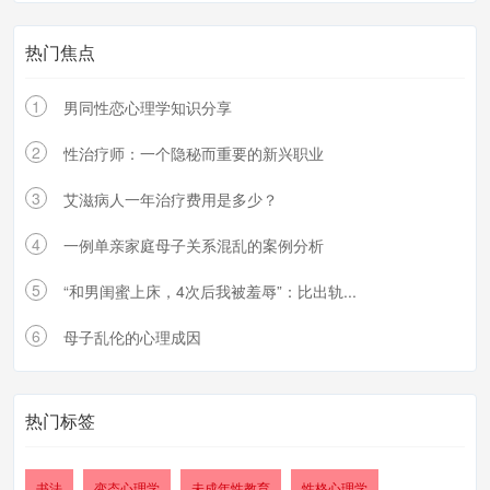
热门焦点
1
男同性恋心理学知识分享
2
性治疗师：一个隐秘而重要的新兴职业
3
艾滋病人一年治疗费用是多少？
4
一例单亲家庭母子关系混乱的案例分析
5
“和男闺蜜上床，4次后我被羞辱”：比出轨...
6
母子乱伦的心理成因
热门标签
书法
变态心理学
未成年性教育
性格心理学