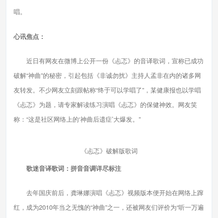
唱。
心讯焦点：
近日有网友在微博上公开一份《忐忑》的音译歌词，宣称已成功
破解“神曲”的秘密，引起包括《非诚勿扰》主持人孟非在内的诸多网
友转发。不少网友立刻跟帖称“终于可以学唱了”，某健康报也以学唱
《忐忑》为题，请专家解读练习演唱《忐忑》的保健神效。网友笑
称：“这是社区网络上的‘神曲后遗症’大爆发。”
《忐忑》破解版歌词
歌迷音译歌词：拼音音调详尽标注
去年国庆前后，龚琳娜演唱《忐忑》视频版本便开始在网络上蹿
红，成为2010年当之无愧的“神曲”之一，还被网友们评价为“听一万遍