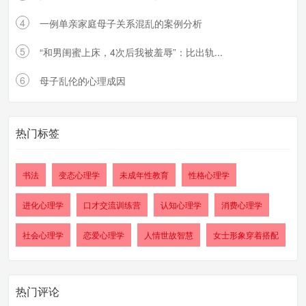
4
一例单亲家庭母子关系混乱的案例分析
5
“和男闺蜜上床，4次后我被羞辱”：比出轨...
6
母子乱伦的心理成因
热门标签
书法
变态心理学
未成年性教育
性格心理学
进化心理学
口才交流训练营
认知心理学
消费心理学
社会心理学
恋爱心理学
人情世故智慧
女士形象穿着搭配
热门评论