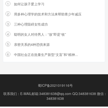
1
如何让孩子爱上学习
2
用多种心理学的技术和方法来帮助青少年减压
3
三种心理阻碍女性成功
4
聪明的女人对待男人：“放”即是“收”
5
亲密关系的4种恐惧来源
6
中国社会正在批量生产新型“文盲”和“精神...
蜀ICP备2021019116号
联系我们：E-MAIL邮箱:348381638@qq.com QQ:348381638 微信：
348381638