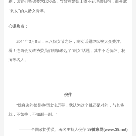
剔，因她们择偶要求比较高，导致在婚姻上得不到理想归宿，而变成
“剩女”的大龄女青年。
心讯焦点：
2011年3月8日，三八妇女节之际，剩女话题继续被大众关注。
看！连两会女政协委员们都畅谈起了“剩女”话题，其中不乏倪萍、杨
澜等名人。
倪萍
“我身边的都是挑得比较厉害，我认为这个挑还是对的，与其将
就，不如挑，不如剩一剩。”
———全国政协委员、著名主持人倪萍
39健康网(www.39.net)