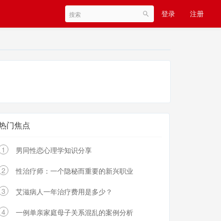
登录
注册
热门焦点
1
男同性恋心理学知识分享
2
性治疗师：一个隐秘而重要的新兴职业
3
艾滋病人一年治疗费用是多少？
4
一例单亲家庭母子关系混乱的案例分析