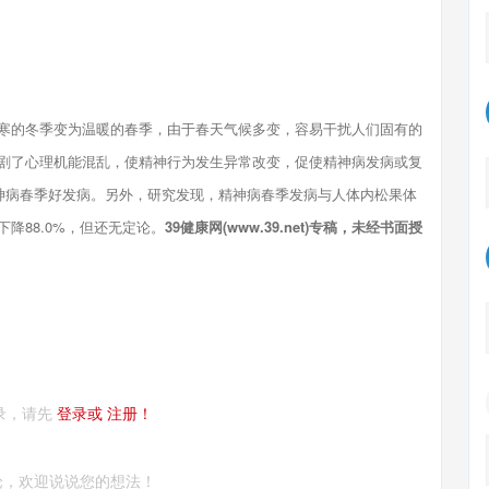
的冬季变为温暖的春季，由于春天气候多变，容易干扰人们固有的
剧了心理机能混乱，使精神行为发生异常改变，促使精神病发病或复
精神病春季好发病。另外，研究发现，精神病春季发病与人体内松果体
降88.0%，但还无定论。
39健康网(www.39.net)专稿，未经书面授
录，请先
登录或
注册！
论，欢迎说说您的想法！