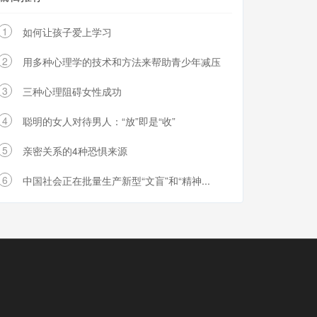
1
如何让孩子爱上学习
2
用多种心理学的技术和方法来帮助青少年减压
3
三种心理阻碍女性成功
4
聪明的女人对待男人：“放”即是“收”
5
亲密关系的4种恐惧来源
6
中国社会正在批量生产新型“文盲”和“精神...