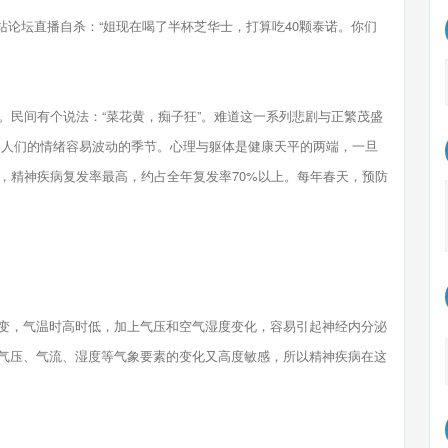
网站论坛直播自杀：“姐现在喝了半杯芝华士，打算吃40颗泰诺。你们
民间有个说法：“菜花黄，痴子狂”。难道这一系列悲剧与正繁茂盛
是人们的情绪容易波动的季节。心理与躯体是健康天平的两端，一旦
，精神疾病复发率最高，约占全年复发率70%以上。每年春天，预防
，气温时高时低，加上气压和空气湿度变化，容易引起神经内分泌
气压、气流、湿度等气象要素的变化又高度敏感，所以精神疾病在这