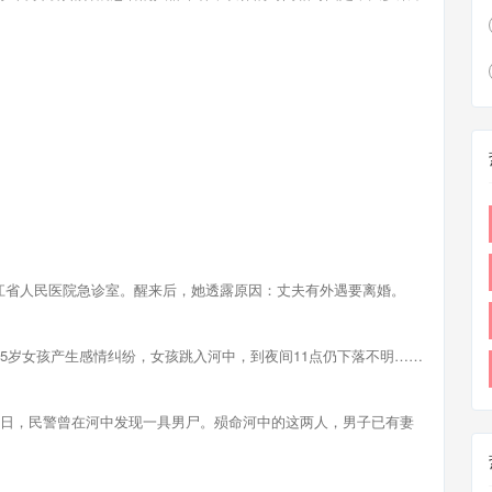
江省人民医院急诊室。醒来后，她透露原因：丈夫有外遇要离婚。
5岁女孩产生感情纠纷，女孩跳入河中，到夜间11点仍下落不明……
1日，民警曾在河中发现一具男尸。殒命河中的这两人，男子已有妻