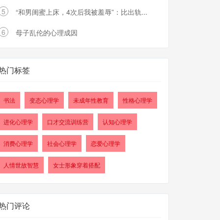
5
“和男闺蜜上床，4次后我被羞辱”：比出轨...
6
母子乱伦的心理成因
热门标签
书法
变态心理学
未成年性教育
性格心理学
进化心理学
口才交流训练营
认知心理学
消费心理学
社会心理学
恋爱心理学
人情世故智慧
女士形象穿着搭配
热门评论