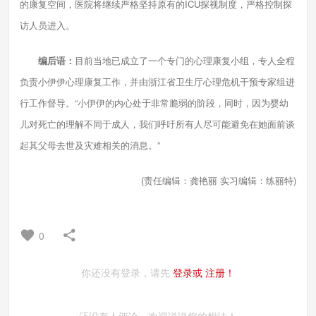
的康复空间，医院将继续严格坚持原有的ICU探视制度，严格控制探
访人员进入。
编后语：
目前当地已成立了一个专门的心理康复小组，专人全程
负责小伊伊心理康复工作，并由浙江省卫生厅心理危机干预专家组进
行工作督导。“小伊伊的内心处于非常脆弱的阶段，同时，因为婴幼
儿对死亡的理解不同于成人，我们呼吁所有人尽可能避免在她面前谈
起其父母去世及灾难相关的消息。”
(责任编辑：龚艳丽 实习编辑：练丽特)
0
你还没有登录，请先
登录或
注册！