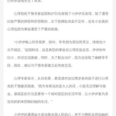
已经永远地失去了双亲。
心理危机干预专家赵国秋27日在探视了小伊伊后发现，除了遭受
比较严重的肺部和肝部戳伤，左下肢脚趾供血不足外，这名小女孩的
心理也因为事故遭受了严重的刺激。
“小伊伊晚上经常噩梦、惊叫。常常因为害怕而哭泣，情绪也十
分不稳定。”赵国秋说，这是典型的事故后心理应急反应。伊伊的年
纪小，对话交流困难，同时，为了配合治疗，院方还采取了麻醉等手
段，因此，难以与干预专家建立起有效交流。
心理专家表示，从目前看，要直接对这位两岁多的孩子进行心理
危机干预极其困难。“因为专家说的是大人的话，小孩无法理解与领
会。最稳妥的方法是要有一个相对固定的生活环境，让小伊伊最为亲
近的奶奶来照顾好她的生活。”
小伊伊的遭遇如今牵动着全国人民的心，有不少网民在得知她的