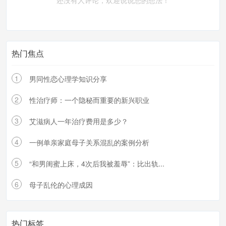
还没有人评论，欢迎说说您的想法！
热门焦点
1
男同性恋心理学知识分享
2
性治疗师：一个隐秘而重要的新兴职业
3
艾滋病人一年治疗费用是多少？
4
一例单亲家庭母子关系混乱的案例分析
5
“和男闺蜜上床，4次后我被羞辱”：比出轨...
6
母子乱伦的心理成因
热门标签