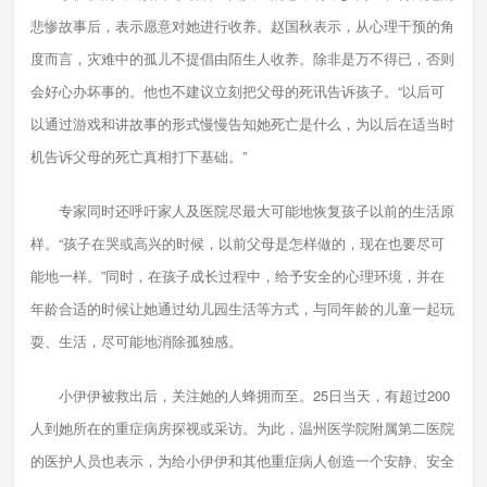
悲惨故事后，表示愿意对她进行收养。赵国秋表示，从心理干预的角
度而言，灾难中的孤儿不提倡由陌生人收养。除非是万不得已，否则
会好心办坏事的。他也不建议立刻把父母的死讯告诉孩子。“以后可
以通过游戏和讲故事的形式慢慢告知她死亡是什么，为以后在适当时
机告诉父母的死亡真相打下基础。”
专家同时还呼吁家人及医院尽最大可能地恢复孩子以前的生活原
样。“孩子在哭或高兴的时候，以前父母是怎样做的，现在也要尽可
能地一样。”同时，在孩子成长过程中，给予安全的心理环境，并在
年龄合适的时候让她通过幼儿园生活等方式，与同年龄的儿童一起玩
耍、生活，尽可能地消除孤独感。
小伊伊被救出后，关注她的人蜂拥而至。25日当天，有超过200
人到她所在的重症病房探视或采访。为此，温州医学院附属第二医院
的医护人员也表示，为给小伊伊和其他重症病人创造一个安静、安全