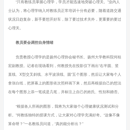
“只有教练员掌握心理学，学员才能迅速地突破心理关。”业内人
士认为，将心理学纳入对教练员正常培训十分有必要，随着道路交通
状况日趋复杂，新手要想开好车，除了要过技术关外，更重要的要过
心理关。
教员要会调控自身情绪
负责教授心理学的是扬州心理协会秘书长、扬州大学教科院何桂
宏副教授。记者在现场看到，何教授先在投影仪下画出“右半圆、竖
直线、X型交叉斜线、水平波浪线、圆”五个图形，然后让大家每个人
拿张白纸，把屏幕上的图形依次照样画下来，然后再根据自己的想法
在每个图形上添一笔或是几笔，并标注上自己的姓氏、性别和婚否。
“根据各人所画的图形，我将为大家做个心理健康状况测试和分
析。”何教练独特的授课方式，让大家对心理学充满好奇。“这像不像
算命呀？”一名教练员问道，“真的能分析出？”