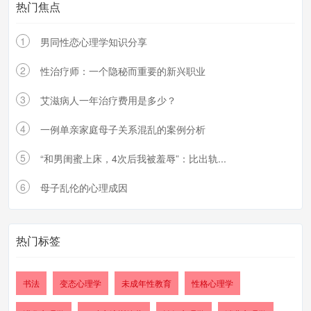
热门焦点
1
男同性恋心理学知识分享
2
性治疗师：一个隐秘而重要的新兴职业
3
艾滋病人一年治疗费用是多少？
4
一例单亲家庭母子关系混乱的案例分析
5
“和男闺蜜上床，4次后我被羞辱”：比出轨...
6
母子乱伦的心理成因
热门标签
书法
变态心理学
未成年性教育
性格心理学