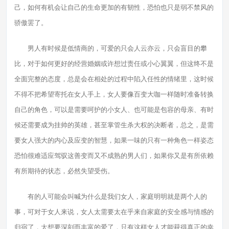
己，如何有机会让自己的生命更加的有韧性，恐怕也只是弱不禁风的
骄傲罢了。
男人有时候是低情商的，可爱的只会人云亦云，只会盲目的攀
比，对于如何更好的经营婚姻或许想过责任或小心翼翼，但这终不是
全面完整的态度，总是会在相处的过程中陷入任性的情绪里，这时候
不得不把希望寄托在女人手上，女人要像百变大咖一样随时准备转换
自己的角色，可以是需要呵护的小女人、也可能是包容的母亲、有时
候还需要成为挂帅的英雄，甚至掌管生杀大权的决断者，总之，是需
要女人强大的内心及应变的智慧，如果一味的只有一种角色一样姿态
恐怕很难适应驾驭这善变而又不成熟的男人们，如果你又是有所依赖
有所期待的状态，必然失望受伤。
有的人可能会叫喊为什么是我们女人，家庭明明就是两个人的
事，可对于女人来说，女人太需要太在乎来自家庭的安全感与情感的
归宿了，太想要深刻而丰富的爱了，只有这样女人才能获得真正的幸