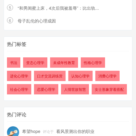
5
“和男闺蜜上床，4次后我被羞辱”：比出轨...
6
母子乱伦的心理成因
热门标签
书法
变态心理学
未成年性教育
性格心理学
进化心理学
口才交流训练营
认知心理学
消费心理学
社会心理学
恋爱心理学
人情世故智慧
女士形象穿着搭配
热门评论
希望hope
看风景测出你的职业
评论于