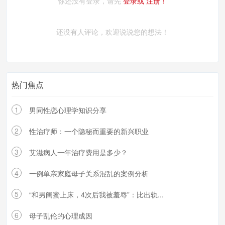
你还没有登录，请先
登录或
注册！
还没有人评论，欢迎说说您的想法！
热门焦点
1
男同性恋心理学知识分享
2
性治疗师：一个隐秘而重要的新兴职业
3
艾滋病人一年治疗费用是多少？
4
一例单亲家庭母子关系混乱的案例分析
5
“和男闺蜜上床，4次后我被羞辱”：比出轨...
6
母子乱伦的心理成因