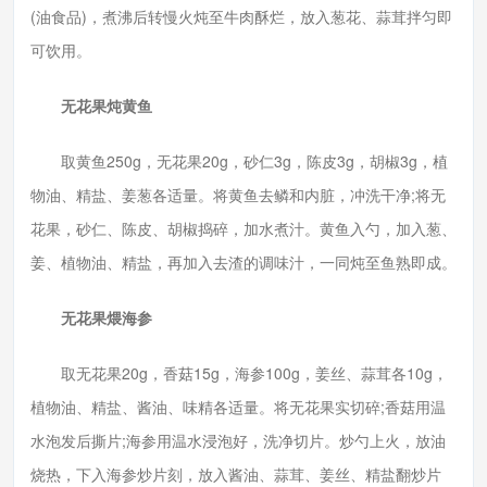
(油食品)，煮沸后转慢火炖至牛肉酥烂，放入葱花、蒜茸拌匀即
可饮用。
无花果炖黄鱼
取黄鱼250g，无花果20g，砂仁3g，陈皮3g，胡椒3g，植
物油、精盐、姜葱各适量。将黄鱼去鳞和内脏，冲洗干净;将无
花果，砂仁、陈皮、胡椒捣碎，加水煮汁。黄鱼入勺，加入葱、
姜、植物油、精盐，再加入去渣的调味汁，一同炖至鱼熟即成。
无花果煨海参
取无花果20g，香菇15g，海参100g，姜丝、蒜茸各10g，
植物油、精盐、酱油、味精各适量。将无花果实切碎;香菇用温
水泡发后撕片;海参用温水浸泡好，洗净切片。炒勺上火，放油
烧热，下入海参炒片刻，放入酱油、蒜茸、姜丝、精盐翻炒片