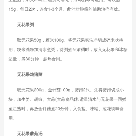
15g，每日2次，连食1-3个月。此汁对肿瘤的辅助治疗有效。
无花果粥
取无花果50g，粳米100g。将无花果实洗净切成碎米状待
用，粳米洗净加清水煮粥，待粥煮至浓稠时，放入无花果和冰糖
适量，煮30分钟，趁热食用。
无花果炖猪蹄
取无花果200g，金针菇100g，猪蹄2只。先将猪蹄切成小
块，加生姜、胡椒、大蒜(大蒜食品)和适量清水与无花果一同煮
至烂熟时，再放金针菇煮20分钟，入食盐、味精、葱花调味食
用。
无花果蘑菇汤