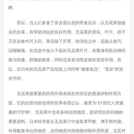
解。
所以，当人们多食了富含蛋白质的荤食以后，以无花果做饭
后的水果，有帮助消化的良好作用。无花果的果实、叶片、枝干
乃至全株均可入药。果实除了开胃、助消化之外，还能止腹泻、
治咽喉痛。在浴盆中放入干燥的无花果叶片，有暖身和防治神经
痛与痔瘘、肿痛的效果，同时还具有润滑皮肤的美容作用。所
以，在日本的无花果产品包装上均印有“健康食品”、“美容”的宣
传字样。
无花果最重要的药用作用表现在对癌症的显著抑制作用方
面，它的抗癌功效也得到世界各国公认，被誉为“21世纪人类健
康的守护神”。无花果中含有多种抗癌物质，是研究抗癌药物的
重要原料。日本科学家从无花果汁中提取苯甲酫、佛手柑内脂、
补骨酯素等抗癌物质，这些物质对癌细胞抑制作用明显，尤其对