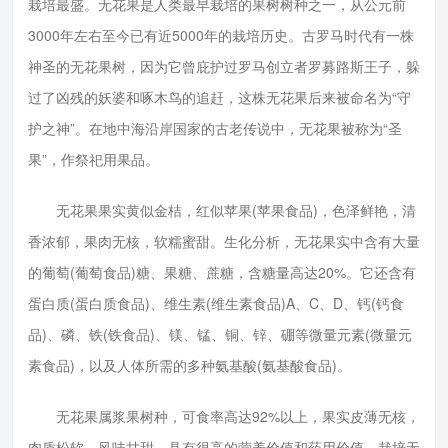
栽培最盛。无花果是人类最早栽培的果树树种之一，从公元前
3000年左右至今已有近5000年的栽培历史。古罗马时代有一株
神圣的无花果树，因为它曾庇护过罗马创立者罗募路斯王子，躲
过了凶残的妖婆和啄木鸟的追赶，这株无花果后来被命名为“守
护之神”。在地中海沿岸国家的古老传说中，无花果被称为“圣
果”，作祭祀用果品。
无花果果实黄似金桔，红似苹果(苹果食品)，色泽鲜艳，清
香浓郁，果肉无核，软糯蜜甜。生化分析，无花果实中含有大量
的葡萄(葡萄食品)糖、果糖、蔗糖，含糖量高达20%。它还含有
蛋白质(蛋白质食品)、维生素(维生素食品)A、C、D、钙(钙食
品)、磷、铁(铁食品)、镁、锰、铜、锌、硼等微量元素(微量元
素食品)，以及人体所需的多种氨基酸(氨基酸食品)。
无花果属浆果树种，可食率高达92%以上，果实皮薄无核，
肉质松软，风味甘甜，具有很高的营养价值和药用价值，栽培无