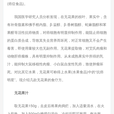
(癌症食品)。
我国医学研究人员分析发现，在无花果的枝叶、果实中，含
有补骨脂素和佛手柑内脂、β-甾醇、β-香树脂醇、蛇麻脂醇和苯
果醛等活性抗癌物质，对癌细胞有明显抑制作用，能阻止癌细胞
的蛋白质合成，导致其失去营养而坏死，对正常细胞又不会产生
毒害，即使用量较大也无副作用。无花果提取物，对艾氏肉瘤和
动物肝癌瘤株，具有明显抑制作用。从未成熟果实中所得的乳
汁，能抑制大鼠移植性肉瘤、小白鼠自发性乳癌，致使肿瘤坏
死。对比其它水果，无花果可称得上水果(水果食品)中的“抗癌
明星”。现介绍几款无花果的食疗方。
无花果汁
取无花果150g，去皮后将果肉捣烂，加入适量清水，在火
上煎热，加入500g白糖搅匀溶化，冷却后即可服用。每次服