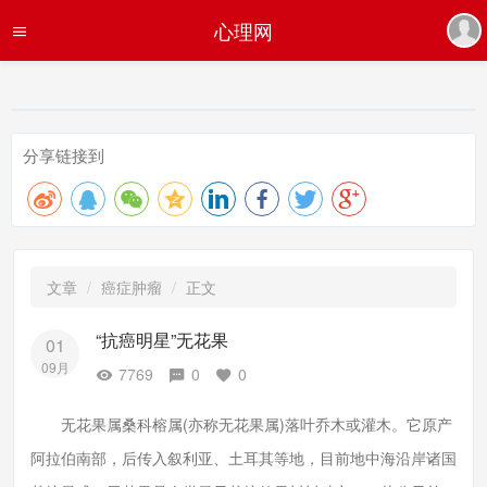
心理网
分享链接到
文章
癌症肿瘤
正文
“抗癌明星”无花果
01
09月
7769
0
0
无花果属桑科榕属(亦称无花果属)落叶乔木或灌木。它原产
阿拉伯南部，后传入叙利亚、土耳其等地，目前地中海沿岸诸国