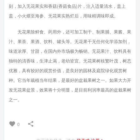
刻，加入无花果实和香菇(香菇食品)片，注入适量清水，盖上
盖，小火煨至海参、无花果实熟烂后，用味精调味即成。
无花果除鲜食、药用外，还可加工制干、制果脯、果酱、果
汁、果茶、果酒、饮料、罐头等。无花果干无任何化学添加剂，
味道浓厚、甘甜，在国内外市场极为畅销。无花果汁、饮料具有
独特的清香味，生津止渴，老幼皆宜。无花果树枝繁叶茂，树态
优雅，具有较好的观赏价值，是良好的园林及庭院绿化观赏树
种。它当年栽植当年结果，是最好的盆栽果树之一。如果大力开
发无花果盆景，效果将十分明显，是目前利润率最高的盆栽果树
之一。
0