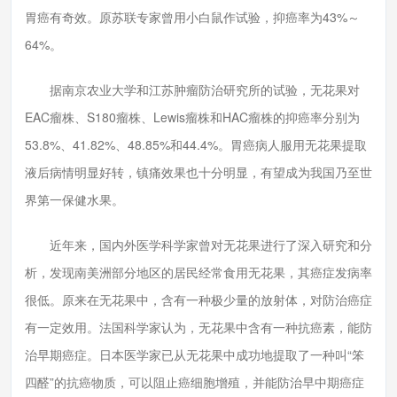
胃癌有奇效。原苏联专家曾用小白鼠作试验，抑癌率为43%～
64%。
据南京农业大学和江苏肿瘤防治研究所的试验，无花果对
EAC瘤株、S180瘤株、Lewis瘤株和HAC瘤株的抑癌率分别为
53.8%、41.82%、48.85%和44.4%。胃癌病人服用无花果提取
液后病情明显好转，镇痛效果也十分明显，有望成为我国乃至世
界第一保健水果。
近年来，国内外医学科学家曾对无花果进行了深入研究和分
析，发现南美洲部分地区的居民经常食用无花果，其癌症发病率
很低。原来在无花果中，含有一种极少量的放射体，对防治癌症
有一定效用。法国科学家认为，无花果中含有一种抗癌素，能防
治早期癌症。日本医学家已从无花果中成功地提取了一种叫“笨
四醛”的抗癌物质，可以阻止癌细胞增殖，并能防治早中期癌症