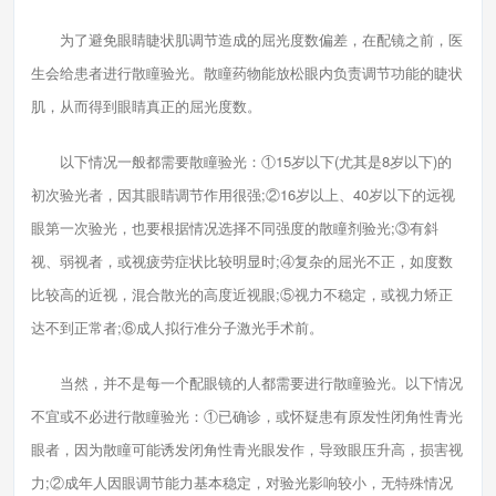
为了避免眼睛睫状肌调节造成的屈光度数偏差，在配镜之前，医
生会给患者进行散瞳验光。散瞳药物能放松眼内负责调节功能的睫状
肌，从而得到眼睛真正的屈光度数。
以下情况一般都需要散瞳验光：①15岁以下(尤其是8岁以下)的
初次验光者，因其眼睛调节作用很强;②16岁以上、40岁以下的远视
眼第一次验光，也要根据情况选择不同强度的散瞳剂验光;③有斜
视、弱视者，或视疲劳症状比较明显时;④复杂的屈光不正，如度数
比较高的近视，混合散光的高度近视眼;⑤视力不稳定，或视力矫正
达不到正常者;⑥成人拟行准分子激光手术前。
当然，并不是每一个配眼镜的人都需要进行散瞳验光。以下情况
不宜或不必进行散瞳验光：①已确诊，或怀疑患有原发性闭角性青光
眼者，因为散瞳可能诱发闭角性青光眼发作，导致眼压升高，损害视
力;②成年人因眼调节能力基本稳定，对验光影响较小，无特殊情况