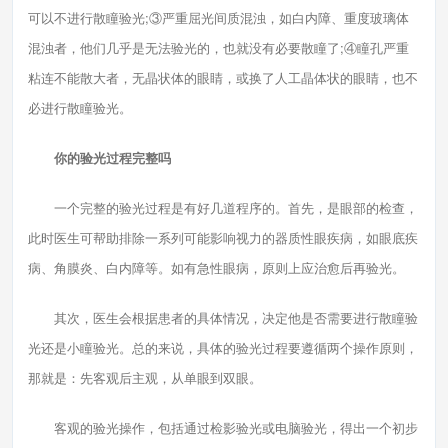
可以不进行散瞳验光;③严重屈光间质混浊，如白内障、重度玻璃体
混浊者，他们几乎是无法验光的，也就没有必要散瞳了;④瞳孔严重
粘连不能散大者，无晶状体的眼睛，或换了人工晶体状的眼睛，也不
必进行散瞳验光。
你的验光过程完整吗
一个完整的验光过程是有好几道程序的。首先，是眼部的检查，
此时医生可帮助排除一系列可能影响视力的器质性眼疾病，如眼底疾
病、角膜炎、白内障等。如有急性眼病，原则上应治愈后再验光。
其次，医生会根据患者的具体情况，决定他是否需要进行散瞳验
光还是小瞳验光。总的来说，具体的验光过程要遵循两个操作原则，
那就是：先客观后主观，从单眼到双眼。
客观的验光操作，包括通过检影验光或电脑验光，得出一个初步