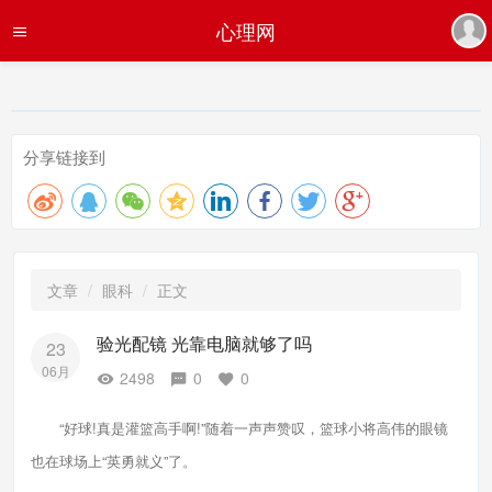
心理网
分享链接到
文章
眼科
正文
验光配镜 光靠电脑就够了吗
23
06月
2498
0
0
“好球!真是灌篮高手啊!”随着一声声赞叹，篮球小将高伟的眼镜
也在球场上“英勇就义”了。