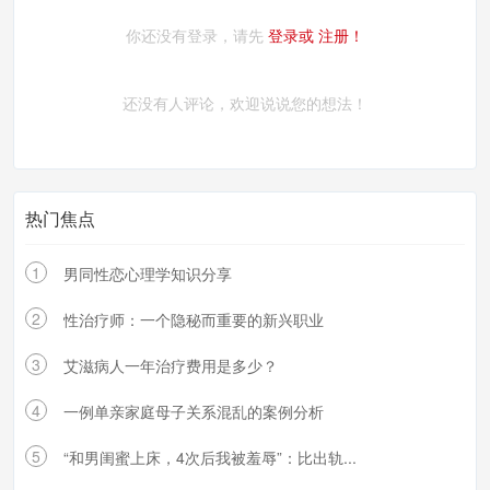
你还没有登录，请先
登录或
注册！
还没有人评论，欢迎说说您的想法！
热门焦点
1
男同性恋心理学知识分享
2
性治疗师：一个隐秘而重要的新兴职业
3
艾滋病人一年治疗费用是多少？
4
一例单亲家庭母子关系混乱的案例分析
5
“和男闺蜜上床，4次后我被羞辱”：比出轨...