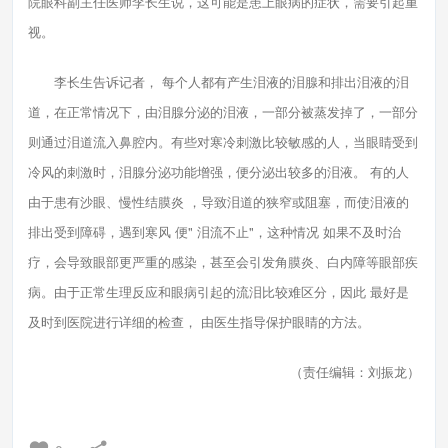
院眼科副主任医师李长生说，这可能是患上眼病的症状，需要引起重
视。
李长生告诉记者， 每个人都有产生泪液的泪腺和排出泪液的泪
道，在正常情况下，由泪腺分泌的泪液，一部分被蒸发掉了，一部分
则通过泪道流入鼻腔内。有些对寒冷刺激比较敏感的人，当眼睛受到
冷风的刺激时，泪腺分泌功能增强，便分泌出较多的泪液。 有的人
由于患有沙眼、慢性结膜炎 ，导致泪道的狭窄或阻塞，而使泪液的
排出受到障碍，遇到寒风 便" 泪流不止"，这种情况 如果不及时治
疗，会导致眼部更严重的感染，甚至会引发角膜炎、白内障等眼部疾
病。由于正常生理反应和眼病引起的流泪比较难区分，因此 最好是
及时到医院进行详细的检查， 由医生指导保护眼睛的方法。
（责任编辑：刘振龙）