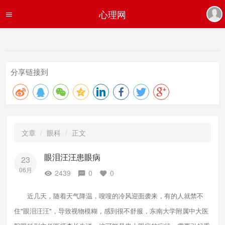
心理网
分享链接到
文章
眼科
正文
眼泪汪汪患眼病
23
06月
2439
0
0
近几天，随着天气降温，嗖嗖的冷风迎面袭来，有的人就禁不
住"眼泪汪汪"，导致视物模糊，感到很不舒服，东南大学附属中大医