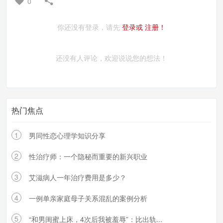
0
你还没有登录，请先
登录或
注册！
还没有人评论，欢迎说说您的想法！
热门焦点
1
男同性恋心理学知识分享
2
性治疗师：一个隐秘而重要的新兴职业
3
艾滋病人一年治疗费用是多少？
4
一例单亲家庭母子关系混乱的案例分析
5
“和男闺蜜上床，4次后我被羞辱”：比出轨...