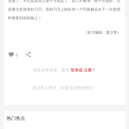
完成了，不过在高兴之余千万别忘了，把刀片擦净、晾干并放好，尤
其要注意保管好刀刃。否则刀刃上的任何一个凹痕都会在下一次使用
时报复到你的脸上！
（实习编辑：麦少莹）
0
你还没有登录，请先
登录或
注册！
还没有人评论，欢迎说说您的想法！
热门焦点