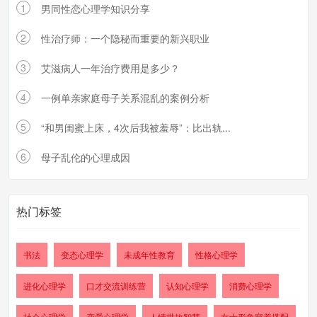
1
男同性恋心理学知识分享
2
性治疗师：一个隐秘而重要的新兴职业
3
艾滋病人一年治疗费用是多少？
4
一例单亲家庭母子关系混乱的案例分析
5
“和男闺蜜上床，4次后我被羞辱”：比出轨...
6
母子乱伦的心理成因
热门标签
书法
变态心理学
未成年性教育
性格心理学
进化心理学
口才交流训练营
认知心理学
消费心理学
社会心理学
恋爱心理学
人情世故智慧
女士形象穿着搭配