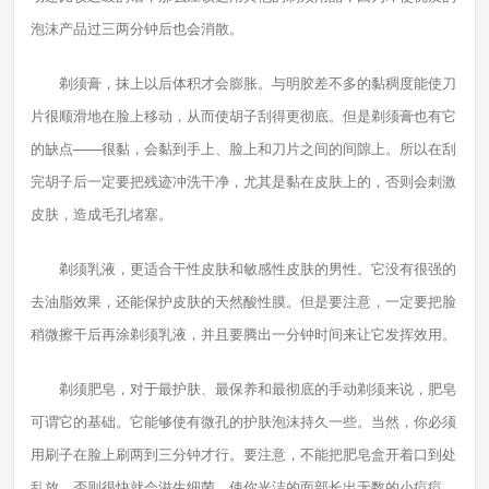
泡沫产品过三两分钟后也会消散。
剃须膏，抹上以后体积才会膨胀。与明胶差不多的黏稠度能使刀
片很顺滑地在脸上移动，从而使胡子刮得更彻底。但是剃须膏也有它
的缺点——很黏，会黏到手上、脸上和刀片之间的间隙上。所以在刮
完胡子后一定要把残迹冲洗干净，尤其是黏在皮肤上的，否则会刺激
皮肤，造成毛孔堵塞。
剃须乳液，更适合干性皮肤和敏感性皮肤的男性。它没有很强的
去油脂效果，还能保护皮肤的天然酸性膜。但是要注意，一定要把脸
稍微擦干后再涂剃须乳液，并且要腾出一分钟时间来让它发挥效用。
剃须肥皂，对于最护肤、最保养和最彻底的手动剃须来说，肥皂
可谓它的基础。它能够使有微孔的护肤泡沫持久一些。当然，你必须
用刷子在脸上刷两到三分钟才行。要注意，不能把肥皂盒开着口到处
乱放，否则很快就会滋生细菌，使你光洁的面部长出无数的小痘痘。