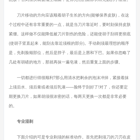
刀片移动的方向应该顺着胡子生长的方向(能够保养皮肤)，在这
个过程中还有非常重要的一点，就是当刀片靠近时，要时刻保持皮肤
紧绷。这样做不仅能降低被刀片割伤的危险，还能使胡子刮得更彻底
(使胡子竖直起来，能刮去靠近须根的部分)。手动剃须最理想的顺序
是，先剃脸颊部位，然后是脖子，最后是上唇和下巴。如果你忽略了
几处有胡碴的地方，那就再抹一遍皂液，然后重复上面的步骤。
一切都进行得很顺利?那么用清水把剩余的泡沫冲掉，紧接着抹
上须后水、须后膏或者须后乳液——脸终于刮好了!对了，你还要定
期更换刀片，如果胡须很浓密的话，每两天更换一次都是非常必要
的。
专业湿剃
下面介绍的可是专业剃须的标准动作。首先把剃须刀的刀刃在皮