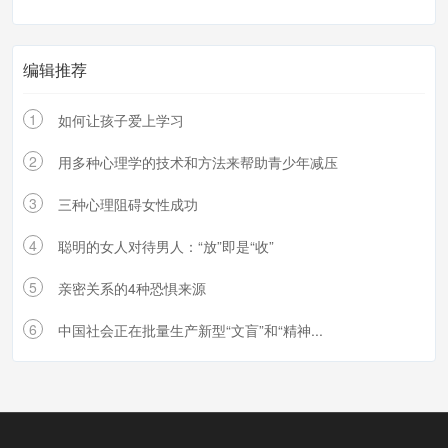
编辑推荐
1
如何让孩子爱上学习
2
用多种心理学的技术和方法来帮助青少年减压
3
三种心理阻碍女性成功
4
聪明的女人对待男人：“放”即是“收”
5
亲密关系的4种恐惧来源
6
中国社会正在批量生产新型“文盲”和“精神...