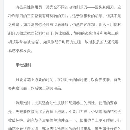
有些男性则用另一类完全不同的电动剃须刀——圆头剃须刀。这
种剃须刀的三面都装有可旋转的刀片，适于刮很长的胡须。但其不足
之处是，如果清晨你还没有彻底睡醒，仍然迷迷糊糊，那么只用这种
剃须刀很难把面部刮得很干净(比如说，胡须的边缘地带和脸颊上的
胡须常常会被忽略)。如果刮胡子时用力过猛，敏感肤质的人还很容
易感染和发炎。
手动湿剃
只要肯花上必要的时间，在刮胡子的同时也可以保养皮肤。首先
要彻底洁面，然后抹上剃须用品。
剃须泡沫，尤其适合油性皮肤和胡须卷曲的男性。使用的要点
是，先把脸微微润湿后再抹上泡沫，不要用力搓，否则泡沫的结构会
被破坏掉。刮完胡子后要简单地冲洗一下。如果你早上刚刚睡醒，行
动还比较迟缓的话，那么应该选用其他的剃须用品，因为即使优质的