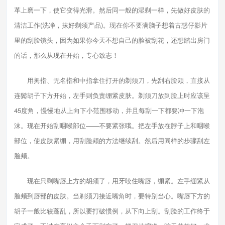
革上磨一下，使它变得光滑。然后同一般的湿剃一样，先做好皮肤的
清洁工作(洗净，抹好剃须产品)。现在你不要满脑子想着古惑仔影片
里的刮脸镜头，因为如果你今天不想自己的脸被刮花，还想踏出房门
的话，那么从现在开始，专心致志！
用拇指、无名指和中指拿住打开的剃须刀，先刮右脸颊，直接从
连鬓胡子下方开始，左手则负责绷紧皮肤。剃须刀放到脸上时应该呈
45度角，慢慢地从上向下小范围移动，并且每刮一下都要冲一下泡
沫。现在开始刮咽喉部位——不要紧张哦。把左手放在脖子上和咽喉
部位，使皮肤紧绷，用刮脸颊的方法继续刮。然后用同样的步骤刮左
脸颊。
现在只剩嘴唇上方的胡须了，用牙咬住嘴唇，绷紧。左手绷紧从
脸颊到唇部的皮肤。当剃须刀接近嘴角时，要特别当心。嘴唇下方的
胡子一般比较蓬乱，所以要打破惯例，从下向上刮。刮脸的工作终于