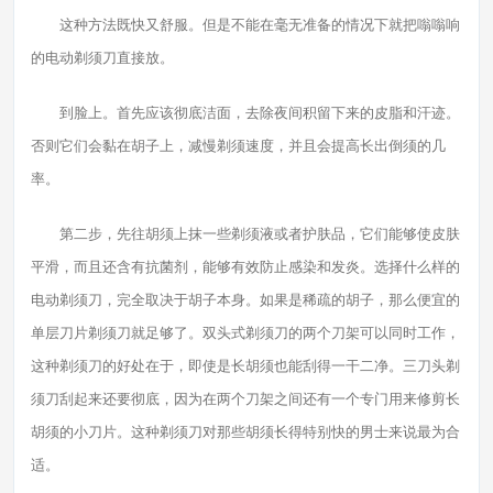
这种方法既快又舒服。但是不能在毫无准备的情况下就把嗡嗡响
的电动剃须刀直接放。
到脸上。首先应该彻底洁面，去除夜间积留下来的皮脂和汗迹。
否则它们会黏在胡子上，减慢剃须速度，并且会提高长出倒须的几
率。
第二步，先往胡须上抹一些剃须液或者护肤品，它们能够使皮肤
平滑，而且还含有抗菌剂，能够有效防止感染和发炎。选择什么样的
电动剃须刀，完全取决于胡子本身。如果是稀疏的胡子，那么便宜的
单层刀片剃须刀就足够了。双头式剃须刀的两个刀架可以同时工作，
这种剃须刀的好处在于，即使是长胡须也能刮得一干二净。三刀头剃
须刀刮起来还要彻底，因为在两个刀架之间还有一个专门用来修剪长
胡须的小刀片。这种剃须刀对那些胡须长得特别快的男士来说最为合
适。