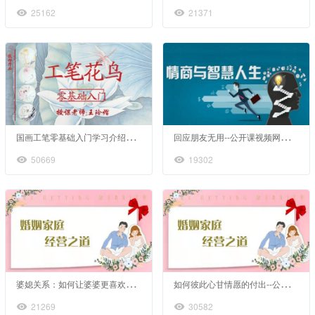
25162
21371
国
画工笔零基础入门学习介绍和准备
回
应朋友无用--公开课视频网课情商心理健康心理学
50669
19302
婆
媳关系：如何让婆婆更喜欢你--公开课视频网课婚姻情感家庭心理咨询
如
何彼此心甘情愿的付出--公开课视频网课婚姻情感家庭心理咨询
21269
30582