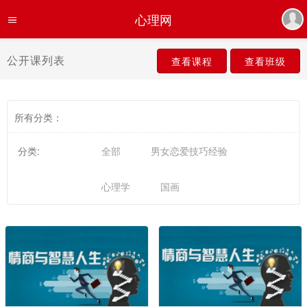
心理网
公开课列表
查看课程
查看班级
所有分类：
分类:
全部
男女恋爱技巧经验
心理学
国画