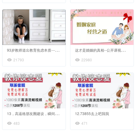
9
3岁教师道出教育焦虑本质---小视频分享
这
才是婚姻的真相--公开课视频网课婚姻情感家庭心理咨询
21793
22980
1
3，高逼格朋友圈建设，瞬间蜕变宅男女神
12.73855去上吧我我
483
471