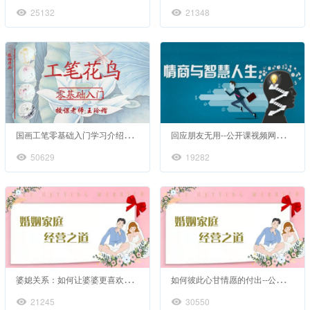
25132
21348
国
画工笔零基础入门学习介绍和准备
回
应朋友无用--公开课视频网课情商心理健康心理学
50629
19282
婆
媳关系：如何让婆婆更喜欢你--公开课视频网课婚姻情感家庭心理咨询
如
何彼此心甘情愿的付出--公开课视频网课婚姻情感家庭心理咨询
21245
30550