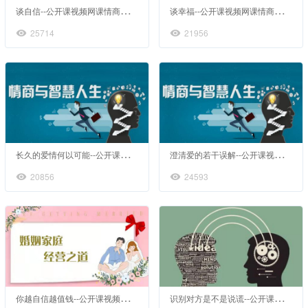
谈
自信--公开课视频网课情商心理健康心理学
谈
幸福--公开课视频网课情商心理健康心理学
25714
21956
长
久的爱情何以可能--公开课视频网课情商心理健康心理学
澄
清爱的若干误解--公开课视频网课情商心理健康心理学
20856
24593
你
越自信越值钱--公开课视频网课婚姻情感家庭心理咨询
识
别对方是不是说谎--公开课视频网课读心术察言观色看懂人心