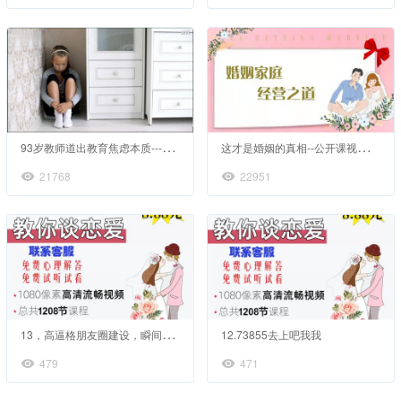
9
3岁教师道出教育焦虑本质---小视频分享
这
才是婚姻的真相--公开课视频网课婚姻情感家庭心理咨询
21768
22951
1
3，高逼格朋友圈建设，瞬间蜕变宅男女神
12.73855去上吧我我
479
471