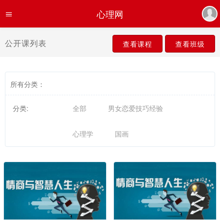
心理网
公开课列表
查看课程
查看班级
所有分类：
分类:
全部
男女恋爱技巧经验
心理学
国画