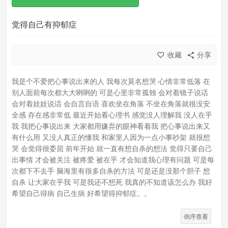
觉得自己有抑郁症
收藏
分享
我是个不爱把心事说出来的人 我每次莫名想哭 心情非常低落 在
别人面前每次都大大咧咧的 可是心里非常孤独 会对着镜子说话
会对着娃娃说话 会自言自语 喜欢坐在角落 不坐在角落就很没安
全感 存在感非常低 最近开始看心理书 感觉没人理解我 没人在乎
我 我把心事说出来 大家都用嫌弃的眼神看着我 把心事说出来又
有什么用 又没人真正的懂我 和家里人因为一点小事吵架 就很想
哭 会觉得很委屈 前年开始 就一直有想自杀的想法 觉得只要自己
出事情 才会被关注 被疼爱 被在乎 才会知道我心理有问题 可是每
次都下不去手 脑海里有很多自杀的方法 可是还是没那个胆子 想
自杀 让大家在乎我 可是我还不想死 我真的不知道该怎么办 我好
希望自己得病 自己生病 好希望得抑郁症。。
倒序查看